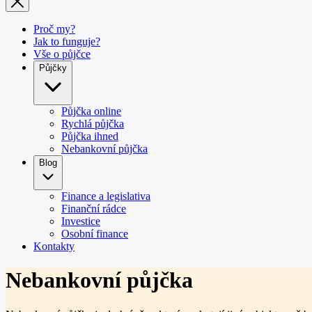
Proč my?
Jak to funguje?
Vše o půjčce
Půjčky
Půjčka online
Rychlá půjčka
Půjčka ihned
Nebankovní půjčka
Blog
Finance a legislativa
Finanční rádce
Investice
Osobní finance
Kontakty
Nebankovní půjčka