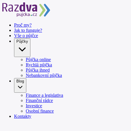
Proč my?
Jak to funguje?
Vše o půjčce
Půjčky
Půjčka online
Rychlá půjčka
Půjčka ihned
Nebankovní půjčka
Blog
Finance a legislativa
Finanční rádce
Investice
Osobní finance
Kontakty