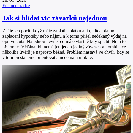
28. 01. 2026
Finanční rádce
Jak si hlídat víc závazků najednou
Znáte ten pocit, když máte zaplatit splátku auta, hlídat datum
zaplacení hypotéky nebo nájmu a k tomu přišel nečekaný výdaj na
opravu auta. Najednou nevíte, co máte vlastně kdy splatit. Není to
příjemné. Většina lidí nemá jen jeden jediný závazek a kombinace
několika úvěrů je naprosto běžná. Problém nastává ve chvíli, kdy se
v tom přestaneme orientovat a něco nám unikne.