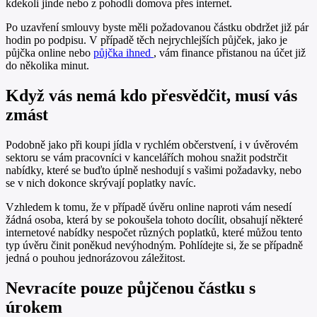
kdekoli jinde nebo z pohodlí domova přes internet.
Po uzavření smlouvy byste měli požadovanou částku obdržet již pár
hodin po podpisu. V případě těch nejrychlejších půjček, jako je
půjčka online nebo
půjčka ihned
, vám finance přistanou na účet již
do několika minut.
Když vás nemá kdo přesvědčit, musí vás
zmást
Podobně jako při koupi jídla v rychlém občerstvení, i v úvěrovém
sektoru se vám pracovníci v kancelářích mohou snažit podstrčit
nabídky, které se buďto úplně neshodují s vašimi požadavky, nebo
se v nich dokonce skrývají poplatky navíc.
Vzhledem k tomu, že v případě úvěru online naproti vám nesedí
žádná osoba, která by se pokoušela tohoto docílit, obsahují některé
internetové nabídky nespočet různých poplatků, které můžou tento
typ úvěru činit poněkud nevýhodným. Pohlídejte si, že se případně
jedná o pouhou jednorázovou záležitost.
Nevracíte pouze půjčenou částku s
úrokem