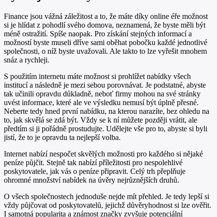
Finance jsou vážná záležitost a to, že máte díky online éře možnost
si je hlídat z pohodlí svého domova, neznamená, že byste měli být
méně ostražití. Spíše naopak. Pro získání stejných informací a
možností byste museli dříve sami oběhat pobočku každé jednotlivé
společnosti, o níž byste uvažovali. Ale takto to lze vyřešit mnohem
snáz a rychleji.
S použitím internetu máte možnost si prohlížet nabídky všech
institucí a následně je mezi sebou porovnávat. Je podstatné, abyste
tak učinili opravdu důkladně, neboť firmy mohou na své stránky
uvést informace, které ale ve výsledku nemusí být úplně přesné.
Neberte tedy hned první nabídku, na kterou narazíte, bez ohledu na
to, jak skvělá se zdá být. Vždy se k ní můžete později vrátit, ale
předtím si ji pořádně prostudujte. Udělejte vše pro to, abyste si byli
jistí, že to je opravdu ta nejlepší volba.
Internet nabízí nespočet skvělých možnosti pro každého si nějaké
peníze půjčit. Stejně tak nabízí příležitosti pro nespolehlivé
poskytovatele, jak vás o peníze připravit. Celý trh přeplňuje
ohromné množství nabídek na úvěry nejrůznějších druhů.
O všech společnostech jednoduše nejde mít přehled. Je tedy lepší si
vždy půjčovat od poskytovatelů, jejichž důvěryhodnost si lze ověřit.
I samotná popularita a známost značky zvyšuje potenciální