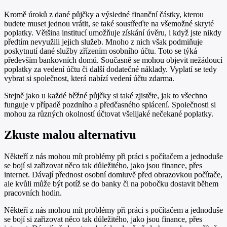
Kromě úroků z dané půjčky a výsledné finanční částky, kterou
budete muset jednou vrátit, se také soustřeďte na všemožné skryté
poplatky. Většina institucí umožňuje získání úvěru, i když jste nikdy
předtím nevyužili jejich služeb. Mnoho z nich však podmiňuje
poskytnutí dané služby zřízením osobního účtu. Toto se týká
především bankovních domů. Současně se mohou objevit nežádoucí
poplatky za vedení účtu či další dodatečné náklady. Vyplatí se tedy
vybrat si společnost, která nabízí vedení účtu zdarma.
Stejně jako u každé běžné půjčky si také zjistěte, jak to všechno
funguje v případě pozdního a předčasného splácení. Společnosti si
mohou za různých okolností účtovat všelijaké nečekané poplatky.
Zkuste malou alternativu
Někteří z nás mohou mít problémy při práci s počítačem a jednoduše
se bojí si zařizovat něco tak důležitého, jako jsou finance, přes
internet. Dávají přednost osobní domluvě před obrazovkou počítače,
ale kvůli může být potíž se do banky či na pobočku dostavit během
pracovních hodin.
Někteří z nás mohou mít problémy při práci s počítačem a jednoduše
se bojí si zařizovat něco tak důležitého, jako jsou finance, přes