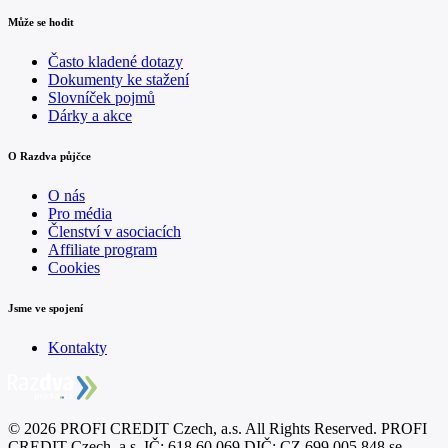
Může se hodit
Často kladené dotazy
Dokumenty ke stažení
Slovníček pojmů
Dárky a akce
O Razdva půjčce
O nás
Pro média
Členství v asociacích
Affiliate program
Cookies
Jsme ve spojení
Kontakty
©
2026
PROFI CREDIT Czech, a.s. All Rights Reserved. PROFI
CREDIT Czech, a.s.,
IČ: 618 60 069,
DIČ: CZ 699 005 848,
se