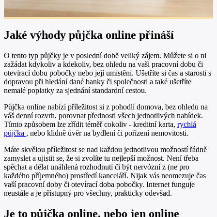
Jaké výhody půjčka online přináší
O tento typ půjčky je v poslední době veliký zájem. Můžete si o ni
zažádat kdykoliv a kdekoliv, bez ohledu na vaši pracovní dobu či
otevírací dobu pobočky nebo její umístění. Ušetříte si čas a starosti s
dopravou při hledání dané banky či společnosti a také ušetříte
nemalé poplatky za sjednání standardní cestou.
Půjčka online nabízí příležitost si z pohodlí domova, bez ohledu na
váš denní rozvrh, porovnat přednosti všech jednotlivých nabídek.
Tímto způsobem lze zřídit téměř cokoliv - kreditní karta,
rychlá
půjčka
, nebo klidně úvěr na bydlení či pořízení nemovitosti.
Máte skvělou příležitost se nad každou jednotlivou možností řádně
zamyslet a ujistit se, že si zvolíte tu nejlepší možnost. Není třeba
spěchat a dělat unáhlená rozhodnutí či být nervózní z (ne pro
každého příjemného) prostředí kanceláří. Nijak vás neomezuje čas
vaší pracovní doby či otevírací doba pobočky. Internet funguje
neustále a je přístupný pro všechny, prakticky odevšad.
Je to půjčka online, nebo jen online