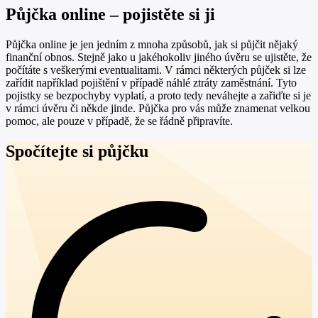
Půjčka online – pojistěte si ji
Půjčka online je jen jedním z mnoha způsobů, jak si půjčit nějaký
finanční obnos. Stejně jako u jakéhokoliv jiného úvěru se ujistěte, že
počítáte s veškerými eventualitami. V rámci některých půjček si lze
zařídit například pojištění v případě náhlé ztráty zaměstnání. Tyto
pojistky se bezpochyby vyplatí, a proto tedy neváhejte a zařiďte si je
v rámci úvěru či někde jinde. Půjčka pro vás může znamenat velkou
pomoc, ale pouze v případě, že se řádně připravíte.
Spočítejte si půjčku