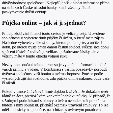
důvěryhodnost společnosti. Nejlepší je však hledat informace přímo
na stránkách České národní banky, která všechny řádné
poskytovatele úvěrů eviduje.
Půjčka online – jak si ji sjednat?
Princip získávání financí touto cestou je velice prostý. U zvolené
společnosti si vyberete druh půjčky či úvěru, o které máte zájem.
Následně vyberete velikost sumy, kterou potřebujete, a určíte si
dobu, po kterou byste chtěli danou částku splácet. Někde sice dobu
splácení částečně ovlivňuje velikost požadované částky, ale z
většiny máte v tomto ohledu volnou ruku.
Nezbytnou součástí tohoto procesu je vyplnění informací ohledně
vašich příjmů a výdajů. V kombinaci s vašimi požadavky posoudí
úvěrová společnost vaši bonitu a úvěruschopnost. Poté se podle
výsledných zjištění rozhodne, zda půjčka online nakonec bude vaše,
či nikoli.
Pokud v bance či úvěrové firmě dojdou k závěru, že dokážete úvěr
řádně splácet, předloží vám konkrétní nabídku půjčky. V případě, že
s žádnými podmínkami smlouvy o úvěru nebudete mít problém a
budete s nimi souhlasit, přichází okamžik uzavření smlouvy. To lze
udělat klasicky na pobočce, na schůzce s úvěrovým poradcem