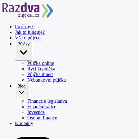
Proč my?
Jak to funguje?
Vše o půjčce
Půjčky
Půjčka online
Rychlá půjčka
Půjčka ihned
Nebankovní půjčka
Blog
Finance a legislativa
Finanční rádce
Investice
Osobní finance
Kontakty