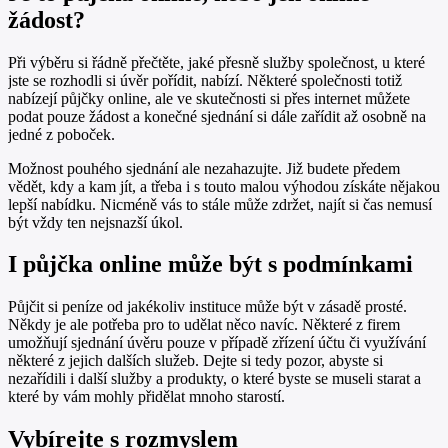
žádost?
Při výběru si řádně přečtěte, jaké přesně služby společnost, u které
jste se rozhodli si úvěr pořídit, nabízí. Některé společnosti totiž
nabízejí půjčky online, ale ve skutečnosti si přes internet můžete
podat pouze žádost a konečné sjednání si dále zařídit až osobně na
jedné z poboček.
Možnost pouhého sjednání ale nezahazujte. Již budete předem
vědět, kdy a kam jít, a třeba i s touto malou výhodou získáte nějakou
lepší nabídku. Nicméně vás to stále může zdržet, najít si čas nemusí
být vždy ten nejsnazší úkol.
I půjčka online může být s podmínkami
Půjčit si peníze od jakékoliv instituce může být v zásadě prosté.
Někdy je ale potřeba pro to udělat něco navíc. Některé z firem
umožňují sjednání úvěru pouze v případě zřízení účtu či využívání
některé z jejich dalších služeb. Dejte si tedy pozor, abyste si
nezařídili i další služby a produkty, o které byste se museli starat a
které by vám mohly přidělat mnoho starostí.
Vybírejte s rozmyslem