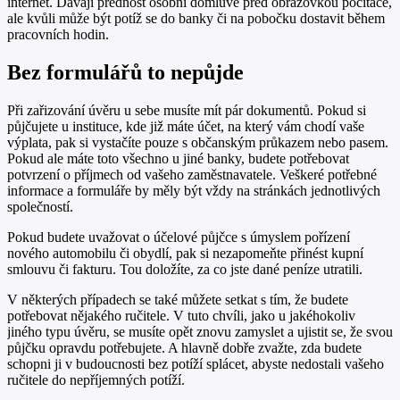
internet. Dávají přednost osobní domluvě před obrazovkou počítače,
ale kvůli může být potíž se do banky či na pobočku dostavit během
pracovních hodin.
Bez formulářů to nepůjde
Při zařizování úvěru u sebe musíte mít pár dokumentů. Pokud si
půjčujete u instituce, kde již máte účet, na který vám chodí vaše
výplata, pak si vystačíte pouze s občanským průkazem nebo pasem.
Pokud ale máte toto všechno u jiné banky, budete potřebovat
potvrzení o příjmech od vašeho zaměstnavatele. Veškeré potřebné
informace a formuláře by měly být vždy na stránkách jednotlivých
společností.
Pokud budete uvažovat o účelové půjčce s úmyslem pořízení
nového automobilu či obydlí, pak si nezapomeňte přinést kupní
smlouvu či fakturu. Tou doložíte, za co jste dané peníze utratili.
V některých případech se také můžete setkat s tím, že budete
potřebovat nějakého ručitele. V tuto chvíli, jako u jakéhokoliv
jiného typu úvěru, se musíte opět znovu zamyslet a ujistit se, že svou
půjčku opravdu potřebujete. A hlavně dobře zvažte, zda budete
schopni ji v budoucnosti bez potíží splácet, abyste nedostali vašeho
ručitele do nepříjemných potíží.