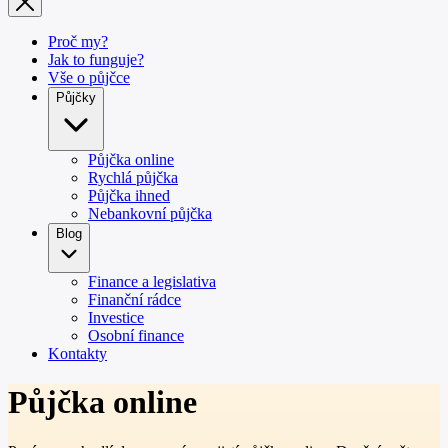
Proč my?
Jak to funguje?
Vše o půjčce
Půjčky
Půjčka online
Rychlá půjčka
Půjčka ihned
Nebankovní půjčka
Blog
Finance a legislativa
Finanční rádce
Investice
Osobní finance
Kontakty
Půjčka online