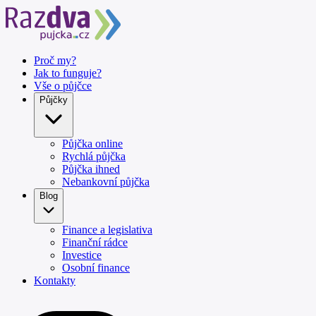
Proč my?
Jak to funguje?
Vše o půjčce
Půjčky
Půjčka online
Rychlá půjčka
Půjčka ihned
Nebankovní půjčka
Blog
Finance a legislativa
Finanční rádce
Investice
Osobní finance
Kontakty