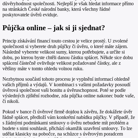
důvěryhodnost společnosti. Nejlepší je však hledat informace přímo
na stránkách České národní banky, která všechny řádné
poskytovatele úvěrů eviduje.
Půjčka online – jak si ji sjednat?
Princip získávání financí touto cestou je velice prostý. U zvolené
společnosti si vyberete druh půjčky či úvěru, o které máte zájem.
Následně vyberete velikost sumy, kterou potřebujete, a určíte si
dobu, po kterou byste chtěli danou částku splácet. Někde sice dobu
splácení částečně ovlivňuje velikost požadované částky, ale z
většiny máte v tomto ohledu volnou ruku.
Nezbytnou součástí tohoto procesu je vyplnění informací ohledně
vašich příjmů a výdajů. V kombinaci s vašimi požadavky posoudí
úvěrová společnost vaši bonitu a úvěruschopnost. Poté se podle
výsledných zjištění rozhodne, zda půjčka online nakonec bude vaše,
či nikoli.
Pokud v bance či úvěrové firmě dojdou k závěru, že dokážete úvěr
řádně splácet, předloží vám konkrétní nabídku půjčky. V případě, že
s žádnými podmínkami smlouvy o úvěru nebudete mít problém a
budete s nimi souhlasit, přichází okamžik uzavření smlouvy. To lze
udělat klasicky na pobočce, na schůzce s úvěrovým poradcem