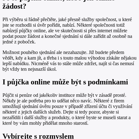
žádost?
Při výběru si řádně přečtěte, jaké přesně služby společnost, u které
jste se rozhodli si úvěr pořídit, nabízí. Některé společnosti totiž
nabízejí půjčky online, ale ve skutečnosti si přes internet můžete
podat pouze žádost a konečné sjednání si dále zařídit až osobně na
jedné z poboček.
Možnost pouhého sjednání ale nezahazujte. Již budete předem
vědět, kdy a kam jít, a třeba i s touto malou výhodou získáte nějakou
lepší nabídku. Nicméně vás to stále může zdržet, najít si čas nemusí
být vždy ten nejsnazší úkol.
I půjčka online může být s podmínkami
Půjčit si peníze od jakékoliv instituce může být v zásadě prosté.
Někdy je ale potřeba pro to udělat něco navíc. Některé z firem
umožňují sjednání úvěru pouze v případě zřízení účtu či využívání
některé z jejich dalších služeb. Dejte si tedy pozor, abyste si
nezařídili i další služby a produkty, o které byste se museli starat a
které by vám mohly přidělat mnoho starostí.
Vybírejte s rozmyslem