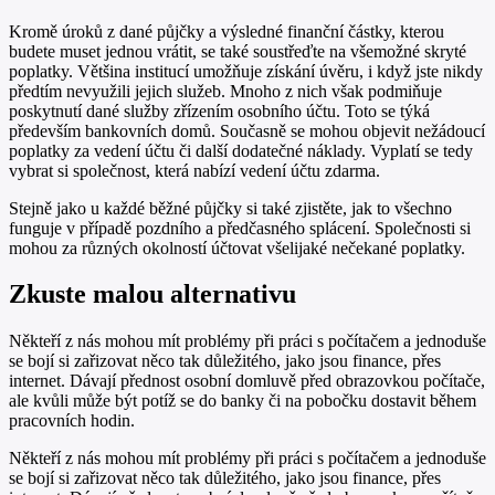
Kromě úroků z dané půjčky a výsledné finanční částky, kterou
budete muset jednou vrátit, se také soustřeďte na všemožné skryté
poplatky. Většina institucí umožňuje získání úvěru, i když jste nikdy
předtím nevyužili jejich služeb. Mnoho z nich však podmiňuje
poskytnutí dané služby zřízením osobního účtu. Toto se týká
především bankovních domů. Současně se mohou objevit nežádoucí
poplatky za vedení účtu či další dodatečné náklady. Vyplatí se tedy
vybrat si společnost, která nabízí vedení účtu zdarma.
Stejně jako u každé běžné půjčky si také zjistěte, jak to všechno
funguje v případě pozdního a předčasného splácení. Společnosti si
mohou za různých okolností účtovat všelijaké nečekané poplatky.
Zkuste malou alternativu
Někteří z nás mohou mít problémy při práci s počítačem a jednoduše
se bojí si zařizovat něco tak důležitého, jako jsou finance, přes
internet. Dávají přednost osobní domluvě před obrazovkou počítače,
ale kvůli může být potíž se do banky či na pobočku dostavit během
pracovních hodin.
Někteří z nás mohou mít problémy při práci s počítačem a jednoduše
se bojí si zařizovat něco tak důležitého, jako jsou finance, přes