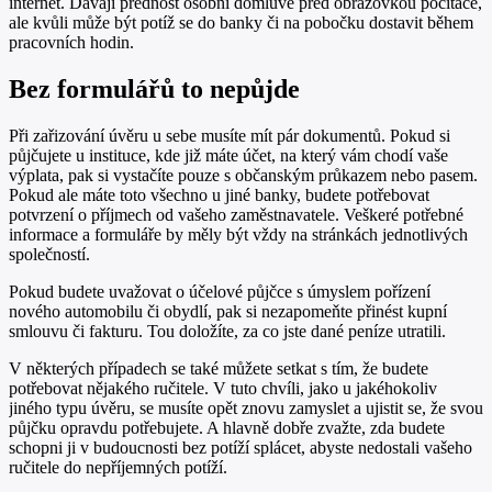
internet. Dávají přednost osobní domluvě před obrazovkou počítače,
ale kvůli může být potíž se do banky či na pobočku dostavit během
pracovních hodin.
Bez formulářů to nepůjde
Při zařizování úvěru u sebe musíte mít pár dokumentů. Pokud si
půjčujete u instituce, kde již máte účet, na který vám chodí vaše
výplata, pak si vystačíte pouze s občanským průkazem nebo pasem.
Pokud ale máte toto všechno u jiné banky, budete potřebovat
potvrzení o příjmech od vašeho zaměstnavatele. Veškeré potřebné
informace a formuláře by měly být vždy na stránkách jednotlivých
společností.
Pokud budete uvažovat o účelové půjčce s úmyslem pořízení
nového automobilu či obydlí, pak si nezapomeňte přinést kupní
smlouvu či fakturu. Tou doložíte, za co jste dané peníze utratili.
V některých případech se také můžete setkat s tím, že budete
potřebovat nějakého ručitele. V tuto chvíli, jako u jakéhokoliv
jiného typu úvěru, se musíte opět znovu zamyslet a ujistit se, že svou
půjčku opravdu potřebujete. A hlavně dobře zvažte, zda budete
schopni ji v budoucnosti bez potíží splácet, abyste nedostali vašeho
ručitele do nepříjemných potíží.