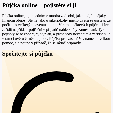
Půjčka online – pojistěte si ji
Půjčka online je jen jedním z mnoha způsobů, jak si půjčit nějaký
finanční obnos. Stejně jako u jakéhokoliv jiného úvěru se ujistěte, že
počítáte s veškerými eventualitami. V rámci některých půjček si lze
zařídit například pojištění v případě náhlé ztráty zaměstnání. Tyto
pojistky se bezpochyby vyplatí, a proto tedy neváhejte a zařiďte si je
v rámci úvěru či někde jinde. Půjčka pro vás může znamenat velkou
pomoc, ale pouze v případě, že se řádně připravíte.
Spočítejte si půjčku