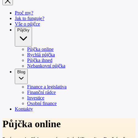
Proč my?
Jak to funguje?
Vše o půjčce
Půjčky
Půjčka online
Rychlá půjčka
Půjčka ihned
Nebankovní půjčka
Blog
Finance a legislativa
Finanční rádce
Investice
Osobní finance
Kontakty
Půjčka online