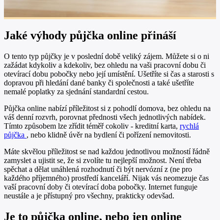
Jaké výhody půjčka online přináší
O tento typ půjčky je v poslední době veliký zájem. Můžete si o ni
zažádat kdykoliv a kdekoliv, bez ohledu na vaši pracovní dobu či
otevírací dobu pobočky nebo její umístění. Ušetříte si čas a starosti s
dopravou při hledání dané banky či společnosti a také ušetříte
nemalé poplatky za sjednání standardní cestou.
Půjčka online nabízí příležitost si z pohodlí domova, bez ohledu na
váš denní rozvrh, porovnat přednosti všech jednotlivých nabídek.
Tímto způsobem lze zřídit téměř cokoliv - kreditní karta,
rychlá
půjčka
, nebo klidně úvěr na bydlení či pořízení nemovitosti.
Máte skvělou příležitost se nad každou jednotlivou možností řádně
zamyslet a ujistit se, že si zvolíte tu nejlepší možnost. Není třeba
spěchat a dělat unáhlená rozhodnutí či být nervózní z (ne pro
každého příjemného) prostředí kanceláří. Nijak vás neomezuje čas
vaší pracovní doby či otevírací doba pobočky. Internet funguje
neustále a je přístupný pro všechny, prakticky odevšad.
Je to půjčka online, nebo jen online