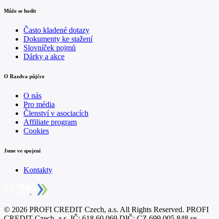
Může se hodit
Často kladené dotazy
Dokumenty ke stažení
Slovníček pojmů
Dárky a akce
O Razdva půjčce
O nás
Pro média
Členství v asociacích
Affiliate program
Cookies
Jsme ve spojení
Kontakty
©
2026
PROFI CREDIT Czech, a.s. All Rights Reserved. PROFI
CREDIT Czech, a.s.,
IČ: 618 60 069,
DIČ: CZ 699 005 848,
se