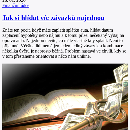
28. 01. 2026
Finanční rádce
Jak si hlídat víc závazků najednou
Znáte ten pocit, když máte zaplatit splátku auta, hlídat datum
zaplacení hypotéky nebo nájmu a k tomu přišel nečekaný výdaj na
opravu auta. Najednou nevíte, co máte vlastně kdy splatit. Není to
příjemné. Většina lidí nemá jen jeden jediný závazek a kombinace
několika úvěrů je naprosto běžná. Problém nastává ve chvíli, kdy se
v tom přestaneme orientovat a něco nám unikne.