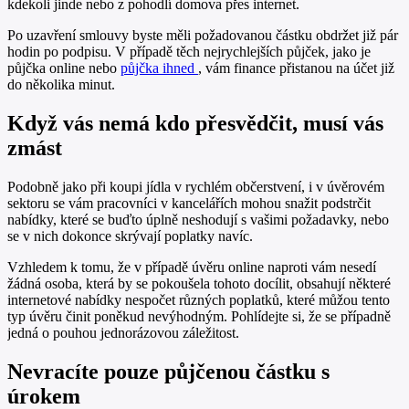
kdekoli jinde nebo z pohodlí domova přes internet.
Po uzavření smlouvy byste měli požadovanou částku obdržet již pár
hodin po podpisu. V případě těch nejrychlejších půjček, jako je
půjčka online nebo
půjčka ihned
, vám finance přistanou na účet již
do několika minut.
Když vás nemá kdo přesvědčit, musí vás
zmást
Podobně jako při koupi jídla v rychlém občerstvení, i v úvěrovém
sektoru se vám pracovníci v kancelářích mohou snažit podstrčit
nabídky, které se buďto úplně neshodují s vašimi požadavky, nebo
se v nich dokonce skrývají poplatky navíc.
Vzhledem k tomu, že v případě úvěru online naproti vám nesedí
žádná osoba, která by se pokoušela tohoto docílit, obsahují některé
internetové nabídky nespočet různých poplatků, které můžou tento
typ úvěru činit poněkud nevýhodným. Pohlídejte si, že se případně
jedná o pouhou jednorázovou záležitost.
Nevracíte pouze půjčenou částku s
úrokem