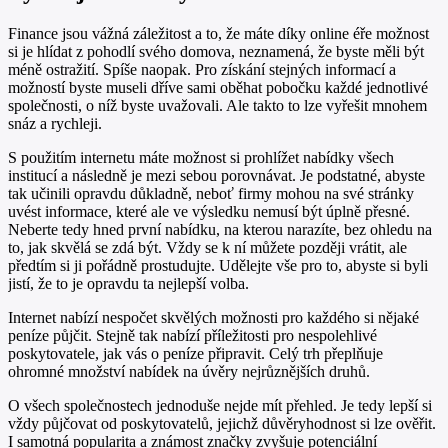
Finance jsou vážná záležitost a to, že máte díky online éře možnost
si je hlídat z pohodlí svého domova, neznamená, že byste měli být
méně ostražití. Spíše naopak. Pro získání stejných informací a
možností byste museli dříve sami oběhat pobočku každé jednotlivé
společnosti, o níž byste uvažovali. Ale takto to lze vyřešit mnohem
snáz a rychleji.
S použitím internetu máte možnost si prohlížet nabídky všech
institucí a následně je mezi sebou porovnávat. Je podstatné, abyste
tak učinili opravdu důkladně, neboť firmy mohou na své stránky
uvést informace, které ale ve výsledku nemusí být úplně přesné.
Neberte tedy hned první nabídku, na kterou narazíte, bez ohledu na
to, jak skvělá se zdá být. Vždy se k ní můžete později vrátit, ale
předtím si ji pořádně prostudujte. Udělejte vše pro to, abyste si byli
jistí, že to je opravdu ta nejlepší volba.
Internet nabízí nespočet skvělých možnosti pro každého si nějaké
peníze půjčit. Stejně tak nabízí příležitosti pro nespolehlivé
poskytovatele, jak vás o peníze připravit. Celý trh přeplňuje
ohromné množství nabídek na úvěry nejrůznějších druhů.
O všech společnostech jednoduše nejde mít přehled. Je tedy lepší si
vždy půjčovat od poskytovatelů, jejichž důvěryhodnost si lze ověřit.
I samotná popularita a známost značky zvyšuje potenciální