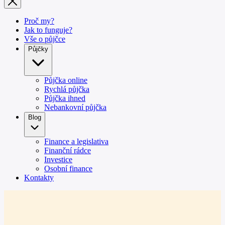
Proč my?
Jak to funguje?
Vše o půjčce
Půjčky
Půjčka online
Rychlá půjčka
Půjčka ihned
Nebankovní půjčka
Blog
Finance a legislativa
Finanční rádce
Investice
Osobní finance
Kontakty