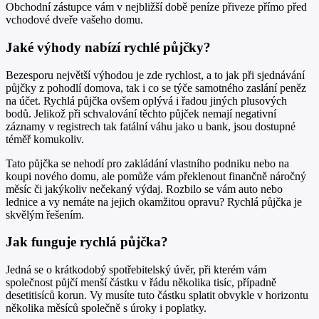
Obchodní zástupce vám v nejbližší době peníze přiveze přímo před
vchodové dveře vašeho domu.
Jaké výhody nabízí rychlé půjčky?
Bezesporu největší výhodou je zde rychlost, a to jak při sjednávání
půjčky z pohodlí domova, tak i co se týče samotného zaslání peněz
na účet. Rychlá půjčka ovšem oplývá i řadou jiných plusových
bodů. Jelikož při schvalování těchto půjček nemají negativní
záznamy v registrech tak fatální váhu jako u bank, jsou dostupné
téměř komukoliv.
Tato půjčka se nehodí pro zakládání vlastního podniku nebo na
koupi nového domu, ale pomůže vám překlenout finančně náročný
měsíc či jakýkoliv nečekaný výdaj. Rozbilo se vám auto nebo
lednice a vy nemáte na jejich okamžitou opravu? Rychlá půjčka je
skvělým řešením.
Jak funguje rychlá půjčka?
Jedná se o krátkodobý spotřebitelský úvěr, při kterém vám
společnost půjčí menší částku v řádu několika tisíc, případně
desetitisíců korun. Vy musíte tuto částku splatit obvykle v horizontu
několika měsíců společně s úroky i poplatky.