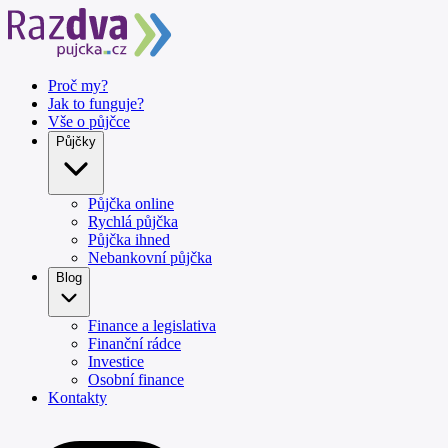
Proč my?
Jak to funguje?
Vše o půjčce
Půjčky
Půjčka online
Rychlá půjčka
Půjčka ihned
Nebankovní půjčka
Blog
Finance a legislativa
Finanční rádce
Investice
Osobní finance
Kontakty