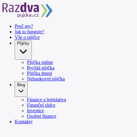
Proč my?
Jak to funguje?
Vše o půjčce
Půjčky
Půjčka online
Rychlá půjčka
Půjčka ihned
Nebankovní půjčka
Blog
Finance a legislativa
Finanční rádce
Investice
Osobní finance
Kontakty