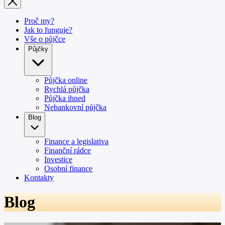
Proč my?
Jak to funguje?
Vše o půjčce
Půjčky
Půjčka online
Rychlá půjčka
Půjčka ihned
Nebankovní půjčka
Blog
Finance a legislativa
Finanční rádce
Investice
Osobní finance
Kontakty
Blog