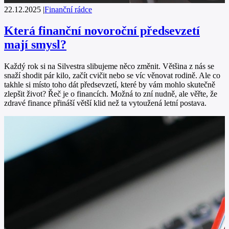
22.12.2025
|
Finanční rádce
Která finanční novoroční předsevzetí
mají smysl?
Každý rok si na Silvestra slibujeme něco změnit. Většina z nás se
snaží shodit pár kilo, začít cvičit nebo se víc věnovat rodině. Ale co
takhle si místo toho dát předsevzetí, které by vám mohlo skutečně
zlepšit život? Řeč je o financích. Možná to zní nudně, ale věřte, že
zdravé finance přináší větší klid než ta vytoužená letní postava.