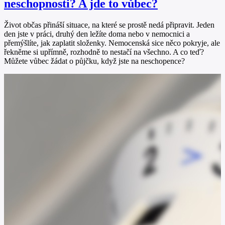
neschopnosti? A jde to vůbec?
Život občas přináší situace, na které se prostě nedá připravit. Jeden
den jste v práci, druhý den ležíte doma nebo v nemocnici a
přemýšlíte, jak zaplatit složenky. Nemocenská sice něco pokryje, ale
řekněme si upřímně, rozhodně to nestačí na všechno. A co teď?
Můžete vůbec žádat o půjčku, když jste na neschopence?