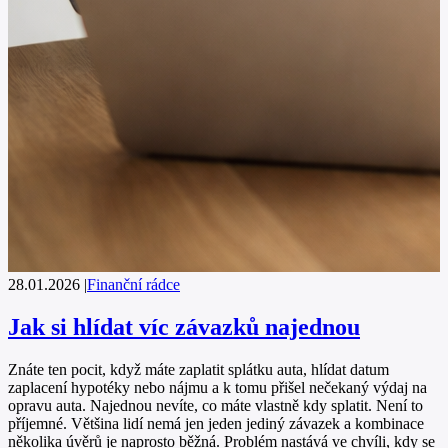
28.01.2026
|
Finanční rádce
Jak si hlídat víc závazků najednou
Znáte ten pocit, když máte zaplatit splátku auta, hlídat datum
zaplacení hypotéky nebo nájmu a k tomu přišel nečekaný výdaj na
opravu auta. Najednou nevíte, co máte vlastně kdy splatit. Není to
příjemné. Většina lidí nemá jen jeden jediný závazek a kombinace
několika úvěrů je naprosto běžná. Problém nastává ve chvíli, kdy se