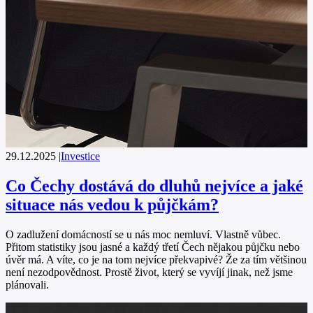
29.12.2025
|
Investice
Co Čechy dostává do dluhů nejvíce a jaké
situace nás vedou k půjčkám?
O zadlužení domácností se u nás moc nemluví. Vlastně vůbec.
Přitom statistiky jsou jasné a každý třetí Čech nějakou půjčku nebo
úvěr má. A víte, co je na tom nejvíce překvapivé? Že za tím většinou
není nezodpovědnost. Prostě život, který se vyvíjí jinak, než jsme
plánovali.