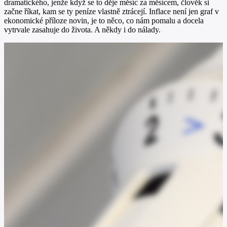
dramatického, jenže když se to děje měsíc za měsícem, člověk si
začne říkat, kam se ty peníze vlastně ztrácejí. Inflace není jen graf v
ekonomické příloze novin, je to něco, co nám pomalu a docela
vytrvale zasahuje do života. A někdy i do nálady.