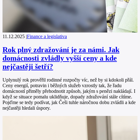
11.12.2025
|
Finance a legislativa
Rok plný zdražování je za námi. Jak
domácnosti zvládly vyšší ceny a kde
nejčastěji šetří?
Uplynulý rok prověřil rodinné rozpočty víc, než by si kdokoli přál.
Ceny energií, potravin i běžných služeb vzrostly tak, že řadu
domácností přiměly přehodnotit způsob, jakým s penězi nakládají. I
když se situace pomalu uklidňuje, dopady zdražování stále cítíme.
Pojďme se tedy podívat, jak Češi tuhle náročnou dobu zvládli a kde
nejčastěji hledali úspory.