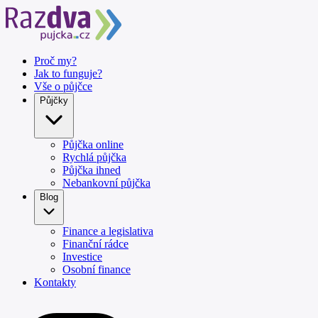
Proč my?
Jak to funguje?
Vše o půjčce
Půjčky
Půjčka online
Rychlá půjčka
Půjčka ihned
Nebankovní půjčka
Blog
Finance a legislativa
Finanční rádce
Investice
Osobní finance
Kontakty