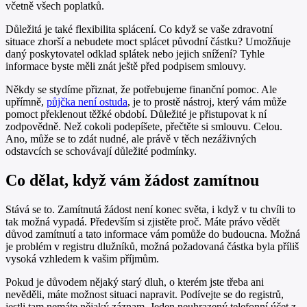
včetně všech poplatků.
Důležitá je také flexibilita splácení. Co když se vaše zdravotní
situace zhorší a nebudete moct splácet původní částku? Umožňuje
daný poskytovatel odklad splátek nebo jejich snížení? Tyhle
informace byste měli znát ještě před podpisem smlouvy.
Někdy se stydíme přiznat, že potřebujeme finanční pomoc. Ale
upřímně,
půjčka není ostuda
, je to prostě nástroj, který vám může
pomoct překlenout těžké období. Důležité je přistupovat k ní
zodpovědně. Než cokoli podepíšete, přečtěte si smlouvu. Celou.
Ano, může se to zdát nudné, ale právě v těch nezáživných
odstavcích se schovávají důležité podmínky.
Co dělat, když vám žádost zamítnou
Stává se to. Zamítnutá žádost není konec světa, i když v tu chvíli to
tak možná vypadá. Především si zjistěte proč. Máte právo vědět
důvod zamítnutí a tato informace vám pomůže do budoucna. Možná
je problém v registru dlužníků, možná požadovaná částka byla příliš
vysoká vzhledem k vašim příjmům.
Pokud je důvodem nějaký starý dluh, o kterém jste třeba ani
nevěděli, máte možnost situaci napravit. Podívejte se do registrů,
jestli tam nemáte nějaký záznam. Jeden neuhrazený telefonní účet z