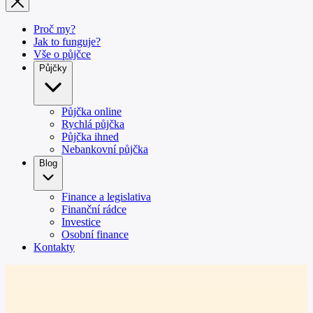
Proč my?
Jak to funguje?
Vše o půjčce
Půjčky
Půjčka online
Rychlá půjčka
Půjčka ihned
Nebankovní půjčka
Blog
Finance a legislativa
Finanční rádce
Investice
Osobní finance
Kontakty