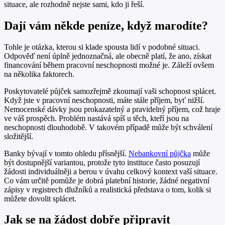
situace, ale rozhodně nejste sami, kdo ji řeší.
Dají vám někde peníze, když marodíte?
Tohle je otázka, kterou si klade spousta lidí v podobné situaci.
Odpověď není úplně jednoznačná, ale obecně platí, že ano, získat
financování během pracovní neschopnosti možné je. Záleží ovšem
na několika faktorech.
Poskytovatelé půjček samozřejmě zkoumají vaši schopnost splácet.
Když jste v pracovní neschopnosti, máte stále příjem, byť nižší.
Nemocenské dávky jsou prokazatelný a pravidelný příjem, což hraje
ve váš prospěch. Problém nastává spíš u těch, kteří jsou na
neschopnosti dlouhodobě. V takovém případě může být schválení
složitější.
Banky bývají v tomto ohledu přísnější.
Nebankovní půjčka
může
být dostupnější variantou, protože tyto instituce často posuzují
žádosti individuálněji a berou v úvahu celkový kontext vaší situace.
Co vám určitě pomůže je dobrá platební historie, žádné negativní
zápisy v registrech dlužníků a realistická představa o tom, kolik si
můžete dovolit splácet.
Jak se na žádost dobře připravit