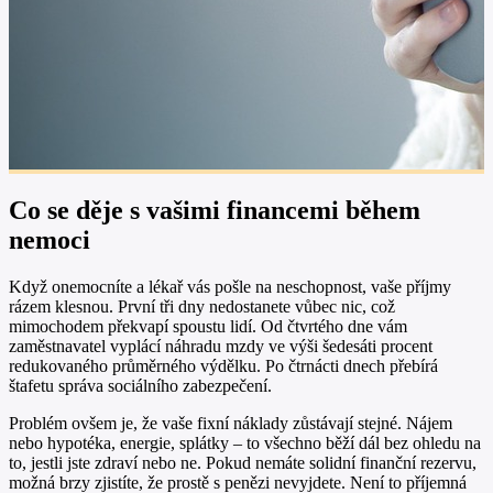
Co se děje s vašimi financemi během
nemoci
Když onemocníte a lékař vás pošle na neschopnost, vaše příjmy
rázem klesnou. První tři dny nedostanete vůbec nic, což
mimochodem překvapí spoustu lidí. Od čtvrtého dne vám
zaměstnavatel vyplácí náhradu mzdy ve výši šedesáti procent
redukovaného průměrného výdělku. Po čtrnácti dnech přebírá
štafetu správa sociálního zabezpečení.
Problém ovšem je, že vaše fixní náklady zůstávají stejné. Nájem
nebo hypotéka, energie, splátky – to všechno běží dál bez ohledu na
to, jestli jste zdraví nebo ne. Pokud nemáte solidní finanční rezervu,
možná brzy zjistíte, že prostě s penězi nevyjdete. Není to příjemná