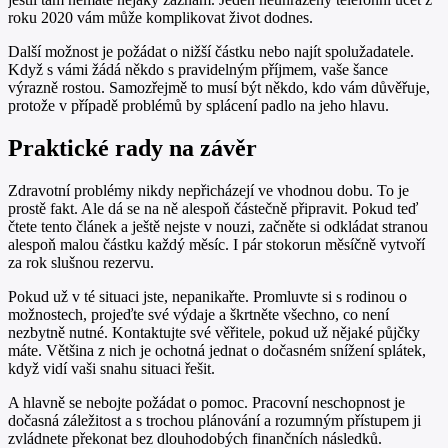
roku 2020 vám může komplikovat život dodnes.
Další možnost je požádat o nižší částku nebo najít spolužadatele.
Když s vámi žádá někdo s pravidelným příjmem, vaše šance
výrazně rostou. Samozřejmě to musí být někdo, kdo vám důvěřuje,
protože v případě problémů by splácení padlo na jeho hlavu.
Praktické rady na závěr
Zdravotní problémy nikdy nepřicházejí ve vhodnou dobu. To je
prostě fakt. Ale dá se na ně alespoň částečně připravit. Pokud teď
čtete tento článek a ještě nejste v nouzi, začněte si odkládat stranou
alespoň malou částku každý měsíc. I pár stokorun měsíčně vytvoří
za rok slušnou rezervu.
Pokud už v té situaci jste, nepanikařte. Promluvte si s rodinou o
možnostech, projeďte své výdaje a škrtněte všechno, co není
nezbytně nutné. Kontaktujte své věřitele, pokud už nějaké půjčky
máte. Většina z nich je ochotná jednat o dočasném snížení splátek,
když vidí vaši snahu situaci řešit.
A hlavně se nebojte požádat o pomoc. Pracovní neschopnost je
dočasná záležitost a s trochou plánování a rozumným přístupem ji
zvládnete překonat bez dlouhodobých finančních následků.