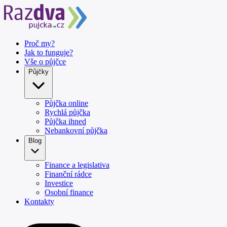
Proč my?
Jak to funguje?
Vše o půjčce
Půjčky
Půjčka online
Rychlá půjčka
Půjčka ihned
Nebankovní půjčka
Blog
Finance a legislativa
Finanční rádce
Investice
Osobní finance
Kontakty