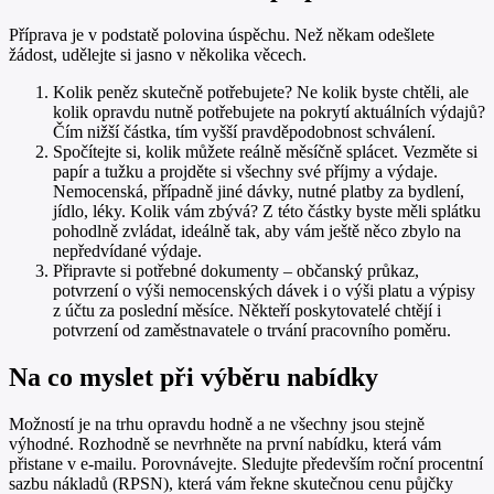
Příprava je v podstatě polovina úspěchu. Než někam odešlete
žádost, udělejte si jasno v několika věcech.
Kolik peněz skutečně potřebujete? Ne kolik byste chtěli, ale
kolik opravdu nutně potřebujete na pokrytí aktuálních výdajů?
Čím nižší částka, tím vyšší pravděpodobnost schválení.
Spočítejte si, kolik můžete reálně měsíčně splácet. Vezměte si
papír a tužku a projděte si všechny své příjmy a výdaje.
Nemocenská, případně jiné dávky, nutné platby za bydlení,
jídlo, léky. Kolik vám zbývá? Z této částky byste měli splátku
pohodlně zvládat, ideálně tak, aby vám ještě něco zbylo na
nepředvídané výdaje.
Připravte si potřebné dokumenty – občanský průkaz,
potvrzení o výši nemocenských dávek i o výši platu a výpisy
z účtu za poslední měsíce. Někteří poskytovatelé chtějí i
potvrzení od zaměstnavatele o trvání pracovního poměru.
Na co myslet při výběru nabídky
Možností je na trhu opravdu hodně a ne všechny jsou stejně
výhodné. Rozhodně se nevrhněte na první nabídku, která vám
přistane v e-mailu. Porovnávejte. Sledujte především roční procentní
sazbu nákladů (RPSN), která vám řekne skutečnou cenu půjčky