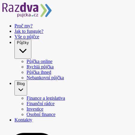
Proč my?
Jak to funguje?
Vše o půjčce
Půjčky
Půjčka online
Rychlá půjčka
Půjčka ihned
Nebankovní půjčka
Blog
Finance a legislativa
Finanční rádce
Investice
Osobní finance
Kontakty