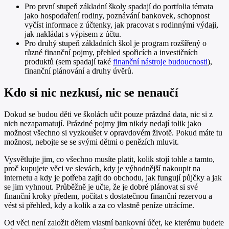
Pro první stupeň základní školy spadají do portfolia témata
jako hospodaření rodiny, poznávání bankovek, schopnost
vyčíst informace z účtenky, jak pracovat s rodinnými výdaji,
jak nakládat s výpisem z účtu.
Pro druhý stupeň základních škol je program rozšířený o
různé finanční pojmy, přehled spořicích a investičních
produktů (sem spadají také
finanční nástroje budoucnosti
),
finanční plánování a druhy úvěrů.
Kdo si nic nezkusí, nic se nenaučí
Dokud se budou děti ve školách učit pouze prázdná data, nic si z
nich nezapamatují. Prázdné pojmy jim nikdy nedají tolik jako
možnost všechno si vyzkoušet v opravdovém životě. Pokud máte tu
možnost, nebojte se se svými dětmi o penězích mluvit.
Vysvětlujte jim, co všechno musíte platit, kolik stojí tohle a tamto,
proč kupujete věci ve slevách, kdy je výhodnější nakoupit na
internetu a kdy je potřeba zajít do obchodu, jak fungují půjčky a jak
se jim vyhnout. Průběžně je učte, že je dobré plánovat si své
finanční kroky předem, počítat s dostatečnou finanční rezervou a
vést si přehled, kdy a kolik a za co vlastně peníze utrácíme.
Od věci není založit dětem vlastní bankovní účet, ke kterému budete