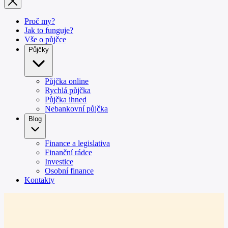
Proč my?
Jak to funguje?
Vše o půjčce
Půjčky
Půjčka online
Rychlá půjčka
Půjčka ihned
Nebankovní půjčka
Blog
Finance a legislativa
Finanční rádce
Investice
Osobní finance
Kontakty