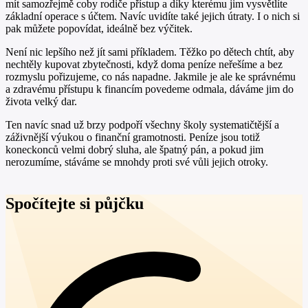
mít samozřejmě coby rodiče přístup a díky kterému jim vysvětlíte
základní operace s účtem. Navíc uvidíte také jejich útraty. I o nich si
pak můžete popovídat, ideálně bez výčitek.
Není nic lepšího než jít sami příkladem. Těžko po dětech chtít, aby
nechtěly kupovat zbytečnosti, když doma peníze neřešíme a bez
rozmyslu pořizujeme, co nás napadne. Jakmile je ale ke správnému
a zdravému přístupu k financím povedeme odmala, dáváme jim do
života velký dar.
Ten navíc snad už brzy podpoří všechny školy systematičtější a
záživnější výukou o finanční gramotnosti. Peníze jsou totiž
koneckonců velmi dobrý sluha, ale špatný pán, a pokud jim
nerozumíme, stáváme se mnohdy proti své vůli jejich otroky.
Spočítejte si půjčku