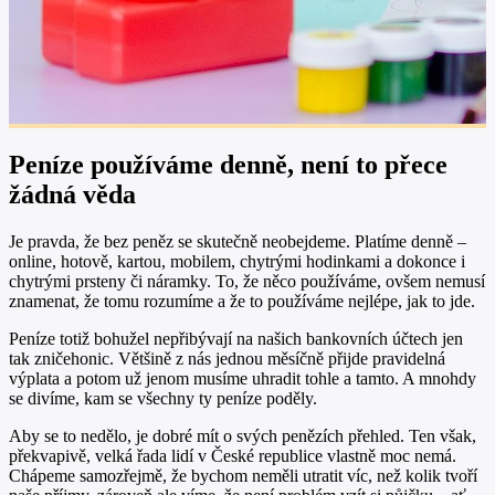
Peníze používáme denně, není to přece
žádná věda
Je pravda, že bez peněz se skutečně neobejdeme. Platíme denně –
online, hotově, kartou, mobilem, chytrými hodinkami a dokonce i
chytrými prsteny či náramky. To, že něco používáme, ovšem nemusí
znamenat, že tomu rozumíme a že to používáme nejlépe, jak to jde.
Peníze totiž bohužel nepřibývají na našich bankovních účtech jen
tak zničehonic. Většině z nás jednou měsíčně přijde pravidelná
výplata a potom už jenom musíme uhradit tohle a tamto. A mnohdy
se divíme, kam se všechny ty peníze poděly.
Aby se to nedělo, je dobré mít o svých penězích přehled. Ten však,
překvapivě, velká řada lidí v České republice vlastně moc nemá.
Chápeme samozřejmě, že bychom neměli utratit víc, než kolik tvoří