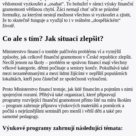
vědomosti vyzkoušet a „osahat“. To bohužel v rámci výuky finanční
gramotnosti většinou chybí. Žáci nemají chuť učit se prázdné
formulky, za kterými nestojí možnost všechno si vyzkoušet a zjistit,
že to skutečně funguje a využijí to i v reálném „dospěláckém“
životě.
Co ale s tím? Jak situaci zlepšit?
Ministerstvo financí o tomhle palčivém problému ví a vymýšlí
způsoby, jak celkově finanční gramotnost v České republice zlepšit.
Necílí jenom na školy – problém se správou financí mají všechny
věkové kategorie, dětmi počínaje a seniory konče. Pokulhává také
mezi nezaměstnanými a mezi lidmi žijícími v nepříliš populárních
lokalitách, kteří jsou částečně ze společnosti vyloučeni.
Proto Ministerstvo financí testuje, jak lidé financím a pojmům s nimi
spojenými rozumí. Přibývá také organizací, které připravují
programy rozvíjející finanční gramotnost přímo šité na míru školám
– program zahrnuje přípravu výukových materiálů a pomůcek a
počítá s nejrůznějšími semináři pro menší i větší děti a také pro
samotné pedagogy.
Výukové programy zahrnují následující témata: