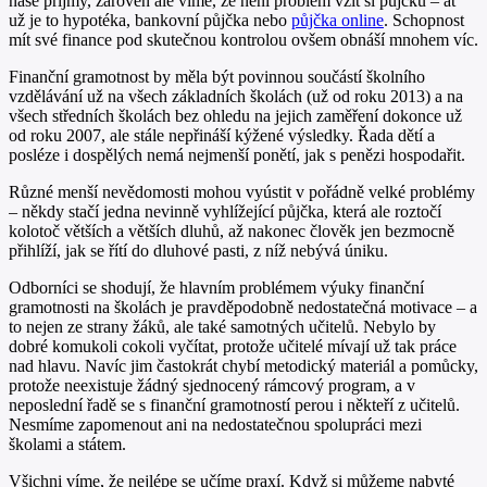
naše příjmy, zároveň ale víme, že není problém vzít si půjčku – ať
už je to hypotéka, bankovní půjčka nebo
půjčka online
. Schopnost
mít své finance pod skutečnou kontrolou ovšem obnáší mnohem víc.
Finanční gramotnost by měla být povinnou součástí školního
vzdělávání už na všech základních školách (už od roku 2013) a na
všech středních školách bez ohledu na jejich zaměření dokonce už
od roku 2007, ale stále nepřináší kýžené výsledky. Řada dětí a
posléze i dospělých nemá nejmenší ponětí, jak s penězi hospodařit.
Různé menší nevědomosti mohou vyústit v pořádně velké problémy
– někdy stačí jedna nevinně vyhlížející půjčka, která ale roztočí
kolotoč větších a větších dluhů, až nakonec člověk jen bezmocně
přihlíží, jak se řítí do dluhové pasti, z níž nebývá úniku.
Odborníci se shodují, že hlavním problémem výuky finanční
gramotnosti na školách je pravděpodobně nedostatečná motivace – a
to nejen ze strany žáků, ale také samotných učitelů. Nebylo by
dobré komukoli cokoli vyčítat, protože učitelé mívají už tak práce
nad hlavu. Navíc jim častokrát chybí metodický materiál a pomůcky,
protože neexistuje žádný sjednocený rámcový program, a v
neposlední řadě se s finanční gramotností perou i někteří z učitelů.
Nesmíme zapomenout ani na nedostatečnou spolupráci mezi
školami a státem.
Všichni víme, že nejlépe se učíme praxí. Když si můžeme nabyté