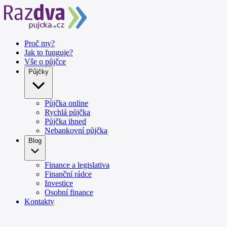
Proč my?
Jak to funguje?
Vše o půjčce
Půjčky
Půjčka online
Rychlá půjčka
Půjčka ihned
Nebankovní půjčka
Blog
Finance a legislativa
Finanční rádce
Investice
Osobní finance
Kontakty