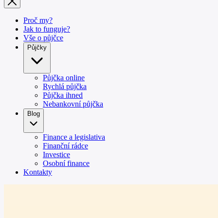
Proč my?
Jak to funguje?
Vše o půjčce
Půjčky
Půjčka online
Rychlá půjčka
Půjčka ihned
Nebankovní půjčka
Blog
Finance a legislativa
Finanční rádce
Investice
Osobní finance
Kontakty