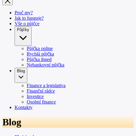
Proč my?
Jak to funguje?
Vše o půjčce
Půjčky
Půjčka online
Rychlá půjčka
Půjčka ihned
Nebankovní půjčka
Blog
Finance a legislativa
Finanční rádce
Investice
Osobní finance
Kontakty
Blog