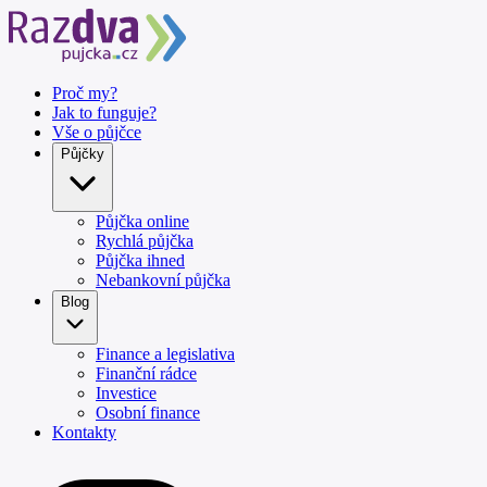
Proč my?
Jak to funguje?
Vše o půjčce
Půjčky
Půjčka online
Rychlá půjčka
Půjčka ihned
Nebankovní půjčka
Blog
Finance a legislativa
Finanční rádce
Investice
Osobní finance
Kontakty