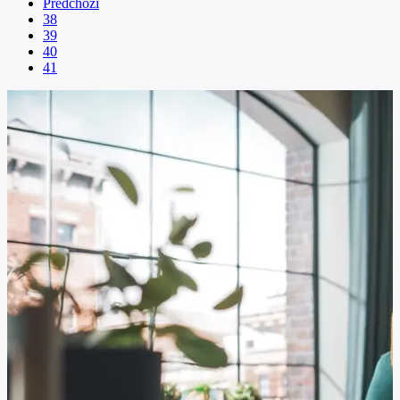
Předchozí
38
39
40
41