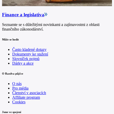
Finance a legislativa
Seznamte se s důležitými novinkami a zajímavostmi z oblasti
finančního zákonodárství.
Může se hodit
Často kladené dotazy
Dokumenty ke stažení
Slovníček pojmů
Dárky a akce
O Razdva půjčce
O nás
Pro média
Členství v asociacích
Affiliate program
Cookies
Jsme ve spojení