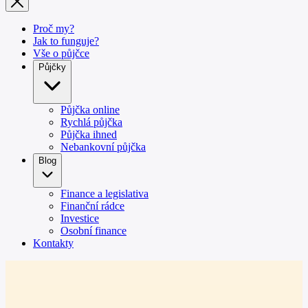
Proč my?
Jak to funguje?
Vše o půjčce
Půjčky
Půjčka online
Rychlá půjčka
Půjčka ihned
Nebankovní půjčka
Blog
Finance a legislativa
Finanční rádce
Investice
Osobní finance
Kontakty