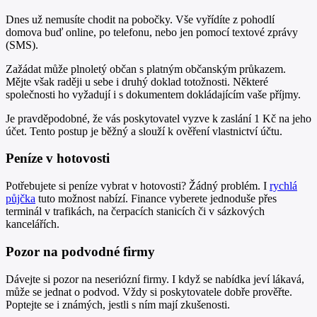
Dnes už nemusíte chodit na pobočky. Vše vyřídíte z pohodlí
domova buď online, po telefonu, nebo jen pomocí textové zprávy
(SMS).
Zažádat může plnoletý občan s platným občanským průkazem.
Mějte však raději u sebe i druhý doklad totožnosti. Některé
společnosti ho vyžadují i s dokumentem dokládajícím vaše příjmy.
Je pravděpodobné, že vás poskytovatel vyzve k zaslání 1 Kč na jeho
účet. Tento postup je běžný a slouží k ověření vlastnictví účtu.
Peníze v hotovosti
Potřebujete si peníze vybrat v hotovosti? Žádný problém. I
rychlá
půjčka
tuto možnost nabízí. Finance vyberete jednoduše přes
terminál v trafikách, na čerpacích stanicích či v sázkových
kancelářích.
Pozor na podvodné firmy
Dávejte si pozor na neseriózní firmy. I když se nabídka jeví lákavá,
může se jednat o podvod. Vždy si poskytovatele dobře prověřte.
Poptejte se i známých, jestli s ním mají zkušenosti.