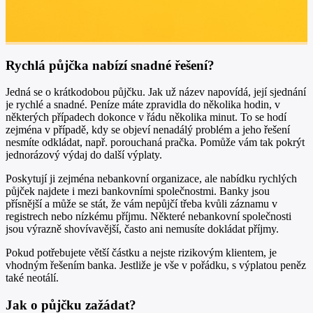
Rychlá půjčka nabízí snadné řešení?
Jedná se o krátkodobou půjčku. Jak už název napovídá, její sjednání
je rychlé a snadné. Peníze máte zpravidla do několika hodin, v
některých případech dokonce v řádu několika minut. To se hodí
zejména v případě, kdy se objeví nenadálý problém a jeho řešení
nesmíte odkládat, např. porouchaná pračka. Pomůže vám tak pokrýt
jednorázový výdaj do další výplaty.
Poskytují ji zejména nebankovní organizace, ale nabídku rychlých
půjček najdete i mezi bankovními společnostmi. Banky jsou
přísnější a může se stát, že vám nepůjčí třeba kvůli záznamu v
registrech nebo nízkému příjmu. Některé nebankovní společnosti
jsou výrazně shovívavější, často ani nemusíte dokládat příjmy.
Pokud potřebujete větší částku a nejste rizikovým klientem, je
vhodným řešením banka. Jestliže je vše v pořádku, s výplatou peněz
také neotálí.
Jak o půjčku zažádat?