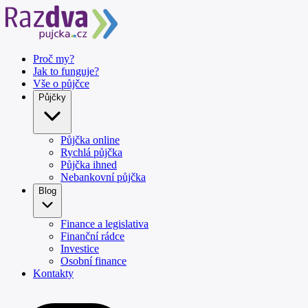
Proč my?
Jak to funguje?
Vše o půjčce
Půjčky
Půjčka online
Rychlá půjčka
Půjčka ihned
Nebankovní půjčka
Blog
Finance a legislativa
Finanční rádce
Investice
Osobní finance
Kontakty