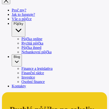
Proč my?
Jak to funguje?
Vše o půjčce
Půjčky
Půjčka online
Rychlá půjčka
Půjčka ihned
Nebankovní půjčka
Blog
Finance a legislativa
Finanční rádce
Investice
Osobní finance
Kontakty