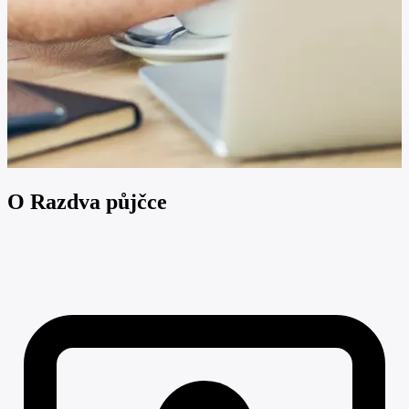
O Razdva půjčce