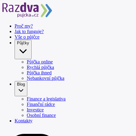
Proč my?
Jak to funguje?
Vše o půjčce
Půjčky
Půjčka online
Rychlá půjčka
Půjčka ihned
Nebankovní půjčka
Blog
Finance a legislativa
Finanční rádce
Investice
Osobní finance
Kontakty