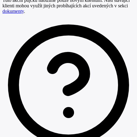
Tuto akční půjčku nabízíme pouze novým klientům. Naši stávající
klienti mohou využít jiných probíhajících akcí uvedených v sekci
dokumenty
.