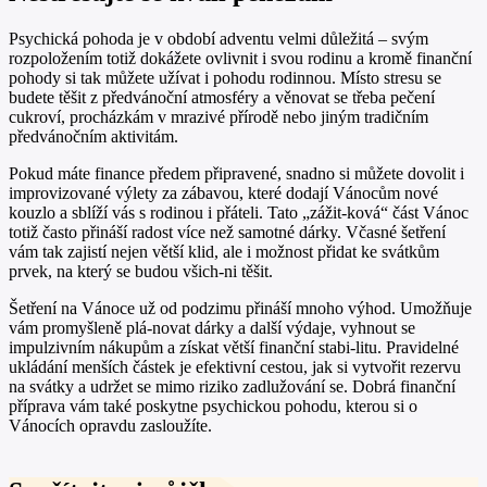
Psychická pohoda je v období adventu velmi důležitá – svým
rozpoložením totiž dokážete ovlivnit i svou rodinu a kromě finanční
pohody si tak můžete užívat i pohodu rodinnou. Místo stresu se
budete těšit z předvánoční atmosféry a věnovat se třeba pečení
cukroví, procházkám v mrazivé přírodě nebo jiným tradičním
předvánočním aktivitám.
Pokud máte finance předem připravené, snadno si můžete dovolit i
improvizované výlety za zábavou, které dodají Vánocům nové
kouzlo a sblíží vás s rodinou i přáteli. Tato „zážit-ková“ část Vánoc
totiž často přináší radost více než samotné dárky. Včasné šetření
vám tak zajistí nejen větší klid, ale i možnost přidat ke svátkům
prvek, na který se budou všich-ni těšit.
Šetření na Vánoce už od podzimu přináší mnoho výhod. Umožňuje
vám promyšleně plá-novat dárky a další výdaje, vyhnout se
impulzivním nákupům a získat větší finanční stabi-litu. Pravidelné
ukládání menších částek je efektivní cestou, jak si vytvořit rezervu
na svátky a udržet se mimo riziko zadlužování se. Dobrá finanční
příprava vám také poskytne psychickou pohodu, kterou si o
Vánocích opravdu zasloužíte.