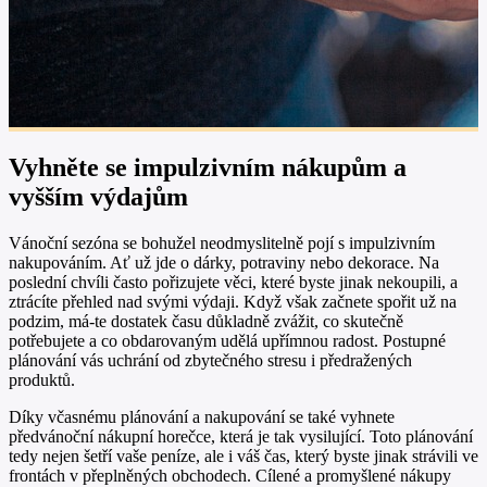
Vyhněte se impulzivním nákupům a
vyšším výdajům
Vánoční sezóna se bohužel neodmyslitelně pojí s impulzivním
nakupováním. Ať už jde o dárky, potraviny nebo dekorace. Na
poslední chvíli často pořizujete věci, které byste jinak nekoupili, a
ztrácíte přehled nad svými výdaji. Když však začnete spořit už na
podzim, má-te dostatek času důkladně zvážit, co skutečně
potřebujete a co obdarovaným udělá upřímnou radost. Postupné
plánování vás uchrání od zbytečného stresu i předražených
produktů.
Díky včasnému plánování a nakupování se také vyhnete
předvánoční nákupní horečce, která je tak vysilující. Toto plánování
tedy nejen šetří vaše peníze, ale i váš čas, který byste jinak strávili ve
frontách v přeplněných obchodech. Cílené a promyšlené nákupy