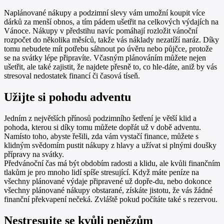
Naplánované nákupy a podzimní slevy vám umožní koupit více
dárků za menší obnos, a tím pádem ušetřit na celkových výdajích na
Vánoce. Nákupy v předstihu navíc pomáhají rozložit vánoční
rozpočet do několika měsíců, takže vás náklady nezatíží naráz. Díky
tomu nebudete mít potřebu sáhnout po úvěru nebo půjčce, protože
se na svátky lépe připravíte. Včasným plánováním můžete nejen
ušetřit, ale také zajistit, že najdete přesně to, co hle-dáte, aniž by vás
stresoval nedostatek financí či časová tíseň.
Užijte si pohodu adventu
Jedním z největších přínosů podzimního šetření je větší klid a
pohoda, kterou si díky tomu můžete dopřát už v době adventu.
Namísto toho, abyste řešili, zda vám vystačí finance, můžete s
klidným svědomím pustit nákupy z hlavy a užívat si plnými doušky
přípravy na svátky.
Předvánoční čas má být obdobím radosti a klidu, ale kvůli finančním
tlakům je pro mnoho lidí spíše stresující. Když máte peníze na
všechny plánované výdaje připravené už dopře-du, nebo dokonce
všechny plánované nákupy obstarané, získáte jistotu, že vás žádné
finanční překvapení nečeká. Zvláště pokud počítáte také s rezervou.
Nestresujte se kvůli penězům