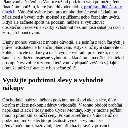
Plánování a šetření na Vánoce už od podzimu vám pomůže předejít
finančním potížím, které jsou důvodem toho,
proč jsou lidé často v
dluzích
. Vánoční svátky jsou pro mnoho domácností nákladnou
záležitostí a bývají tedy spojené s půjčkami nebo čerpáním úvěrů.
Když ale začnete spořit na podzim, můžete si vybudovat
dostatečnou rezervu a svátky zvládnout bez nutnosti sahat po cizích
zdrojích financování.
Dluhy mohou vznikat z mnoha důvodů, ale jedním z těch častých je
právě nedostatečné finanční plánování. Když si už nyní stanovíte cíl,
kolik si chcete na dárky a další výdaje vyhradit prostředků, máte
šanci se zadlužení úspěšně vyhnout. Ukládáním i menších čás-tek si
postupně vytvoříte rezervu, která vám v případě vyšších výdajů
pomůže udržet fi-nance v bezpečné zóně.
Využijte podzimní slevy a výhodné
nákupy
Obchodníci nabízejí během podzimu množství akcí a slev, díky
kterým můžete nakoupit dárky výhodněji. V tomto období probíhá
například Black Friday nebo Cyber Monday, kdy je možné pořídit
mnoho produktů za nižší ceny. Pokud si šetříte na Vánoce už od
podzi-mu, můžete těchto příležitostí využít a vyhnout se
předvánočnímu zdražování, které při-chází právě v prosinci.