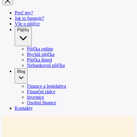
Proč my?
Jak to funguje?
Vše o půjčce
Půjčky
Půjčka online
Rychlá půjčka
Půjčka ihned
Nebankovní půjčka
Blog
Finance a legislativa
Finanční rádce
Investice
Osobní finance
Kontakty