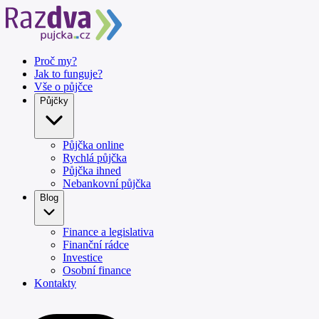
Proč my?
Jak to funguje?
Vše o půjčce
Půjčky
Půjčka online
Rychlá půjčka
Půjčka ihned
Nebankovní půjčka
Blog
Finance a legislativa
Finanční rádce
Investice
Osobní finance
Kontakty