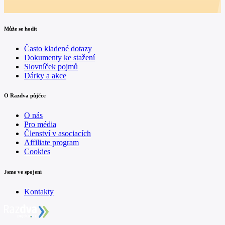
Může se hodit
Často kladené dotazy
Dokumenty ke stažení
Slovníček pojmů
Dárky a akce
O Razdva půjčce
O nás
Pro média
Členství v asociacích
Affiliate program
Cookies
Jsme ve spojení
Kontakty