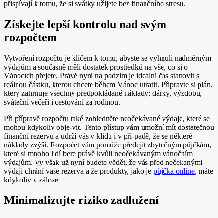
přispívají k tomu, že si svátky užijete bez finančního stresu.
Získejte lepší kontrolu nad svým
rozpočtem
Vytvoření rozpočtu je klíčem k tomu, abyste se vyhnuli nadměrným
výdajům a současně měli dostatek prostředků na vše, co si o
Vánocích přejete. Právě nyní na podzim je ideální čas stanovit si
reálnou částku, kterou chcete během Vánoc utratit. Připravte si plán,
který zahrnuje všechny předpokládané náklady: dárky, výzdobu,
sváteční večeři i cestování za rodinou.
Při přípravě rozpočtu také zohledněte neočekávané výdaje, které se
mohou kdykoliv obje-vit. Tento přístup vám umožní mít dostatečnou
finanční rezervu a udrží vás v klidu i v pří-padě, že se některé
náklady zvýší. Rozpočet vám pomůže předejít zbytečným půjčkám,
které si mnoho lidí bere právě kvůli neočekávaným vánočním
výdajům. Vy však už nyní budete vědět, že vás před nečekanými
výdaji chrání vaše rezerva a že produkty, jako je
půjčka online
, máte
kdykoliv v záloze.
Minimalizujte riziko zadlužení