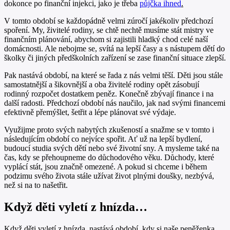
dokonce po finanční injekci, jako je třeba
půjčka ihned
.
V tomto období se každopádně velmi zúročí jakékoliv předchozí
spoření. My, živitelé rodiny, se chtě nechtě musíme stát mistry ve
finančním plánování, abychom si zajistili hladký chod celé naší
domácnosti. Ale nebojme se, svítá na lepší časy a s nástupem dětí do
školky či jiných předškolních zařízení se zase finanční situace zlepší.
Pak nastává období, na které se řada z nás velmi těší. Děti jsou stále
samostatnější a šikovnější a oba živitelé rodiny opět zásobují
rodinný rozpočet dostatkem peněz. Konečně zbývají finance i na
další radosti. Předchozí období nás naučilo, jak nad svými financemi
efektivně přemýšlet, šetřit a lépe plánovat své výdaje.
Využijme proto svých nabytých zkušeností a snažme se v tomto i
následujícím období co nejvíce spořit. Ať už na lepší bydlení,
budoucí studia svých dětí nebo své životní sny. A mysleme také na
čas, kdy se přehoupneme do důchodového věku. Důchody, které
vyplácí stát, jsou značně omezené. A pokud si chceme i během
podzimu svého života stále užívat život plnými doušky, nezbývá,
než si na to našetřit.
Když děti vyletí z hnízda…
Když děti vyletí z hnízda, nastává období, kdy si naše peněženka