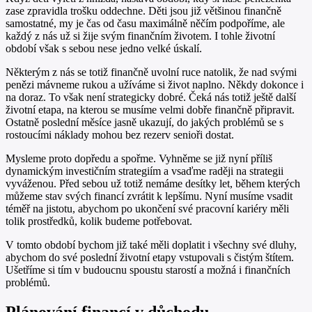
zase zpravidla trošku oddechne. Děti jsou již většinou finančně
samostatné, my je čas od času maximálně něčím podpoříme, ale
každý z nás už si žije svým finančním životem. I tohle životní
období však s sebou nese jedno velké úskalí.
Některým z nás se totiž finančně uvolní ruce natolik, že nad svými
penězi mávneme rukou a užíváme si život naplno. Někdy dokonce i
na doraz. To však není strategicky dobré. Čeká nás totiž ještě další
životní etapa, na kterou se musíme velmi dobře finančně připravit.
Ostatně poslední měsíce jasně ukazují, do jakých problémů se s
rostoucími náklady mohou bez rezerv senioři dostat.
Mysleme proto dopředu a spořme. Vyhněme se již nyní příliš
dynamickým investičním strategiím a vsaďme raději na strategii
vyváženou. Před sebou už totiž nemáme desítky let, během kterých
můžeme stav svých financí zvrátit k lepšímu. Nyní musíme vsadit
téměř na jistotu, abychom po ukončení své pracovní kariéry měli
tolik prostředků, kolik budeme potřebovat.
V tomto období bychom již také měli doplatit i všechny své dluhy,
abychom do své poslední životní etapy vstupovali s čistým štítem.
Ušetříme si tím v budoucnu spoustu starostí a možná i finančních
problémů.
Plánování financí v důchodu