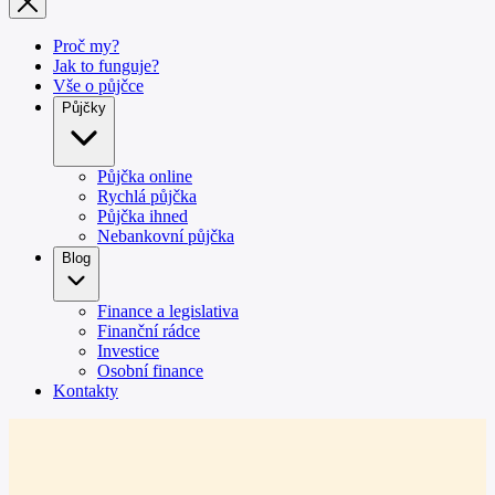
Proč my?
Jak to funguje?
Vše o půjčce
Půjčky
Půjčka online
Rychlá půjčka
Půjčka ihned
Nebankovní půjčka
Blog
Finance a legislativa
Finanční rádce
Investice
Osobní finance
Kontakty