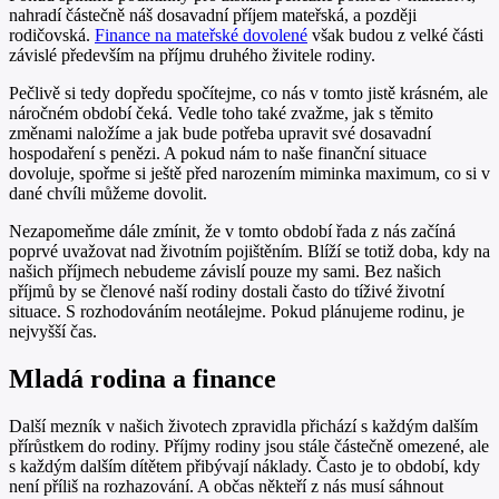
nahradí částečně náš dosavadní příjem mateřská, a později
rodičovská.
Finance na mateřské dovolené
však budou z velké části
závislé především na příjmu druhého živitele rodiny.
Pečlivě si tedy dopředu spočítejme, co nás v tomto jistě krásném, ale
náročném období čeká. Vedle toho také zvažme, jak s těmito
změnami naložíme a jak bude potřeba upravit své dosavadní
hospodaření s penězi. A pokud nám to naše finanční situace
dovoluje, spořme si ještě před narozením miminka maximum, co si v
dané chvíli můžeme dovolit.
Nezapomeňme dále zmínit, že v tomto období řada z nás začíná
poprvé uvažovat nad životním pojištěním. Blíží se totiž doba, kdy na
našich příjmech nebudeme závislí pouze my sami. Bez našich
příjmů by se členové naší rodiny dostali často do tíživé životní
situace. S rozhodováním neotálejme. Pokud plánujeme rodinu, je
nejvyšší čas.
Mladá rodina a finance
Další mezník v našich životech zpravidla přichází s každým dalším
přírůstkem do rodiny. Příjmy rodiny jsou stále částečně omezené, ale
s každým dalším dítětem přibývají náklady. Často je to období, kdy
není příliš na rozhazování. A občas někteří z nás musí sáhnout