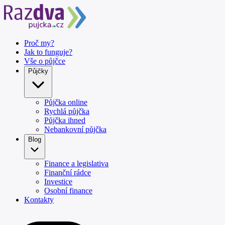
Proč my?
Jak to funguje?
Vše o půjčce
Půjčky
Půjčka online
Rychlá půjčka
Půjčka ihned
Nebankovní půjčka
Blog
Finance a legislativa
Finanční rádce
Investice
Osobní finance
Kontakty