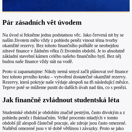
Pár zásadních vět úvodem
Na úvod si řekněme jednu podstatnou věc. Jako červená nit by se
naším životem mělo vždy z pohledu peněz vinout téma tvorby
okamžité rezervy. Bez tohoto finančního polštáře se neobejdou
zdravé finance v žádném věku či životním období. Je to absolutně
základní stavební kámen celého našeho finančního bytí. Bez něj
budou naše finance vždy stát na vodě.
Proto si zapamatujme: Nikdy nemá smysl začít plánovat své finance
bez tohoto prvního kroku – vytvoření dostatečné okamžité rezervy.
Rezervy, která pokryje naše výdaje alespoň na tři následující měsíce.
Teprve poté se můžeme pustit do dalších úvah nad tím, co s penězi.
Jak finančně zvládnout studentská léta
Studentské období je obdobím značně pestrým, často divokým a z
pohledu peněz i fluktuačním. Velké procento mladých v tomto
období již alespoň částečně pracuje, ale zdroje jsou často omezené.
Naštěstí omezené jsou v té době většinou i závazky. Proto se jako