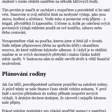
studenti v tomto období zaměřme na několik klíčových bodů.
Tím prvním je naučit se zacházet s rozpočtem a pravidelně si ho také
vést. Stanovme si svůj měsíční limit na nezbytné výdaje, jako jsou
strava, bydlení a učebnice. Vedle toho si postavme svůj příjem – z
brigád, přivýdělků či kapesného. Určeme si, kolik po odečtení svých
povinných výdajů můžeme použít na své koníčky, zábavu nebo
třeba cestování.
Nezapomeňme však na poučku, kterou jsme si řekli již v úvodu.
Stále mějme připravenou (třeba na spořicím účtě) i okamžitou
rezervu, do které můžeme kdykoliv sáhnout. A i když je to obtížné,
snažme se ze svých skromných přebytků i malou částku každý
měsíc spořit. V budoucnu nám to může otevřít dveře k větší finanční
nezávislosti.
Plánování rodiny
Jak čas běží, pravděpodobně začneme pomýšlet na založení rodiny.
A právě tehdy se naše finance často obrátí vzhůru nohama. V prvé
řadě s novým přírůstkem do rodiny přibude nespočet nových
výdajů. A druhým dechem dodejme, že zároveň i nejspíše klesnou
naše příjmy.
Pokud splníme podmínky pro získání peněžité pomoci v mateřství,